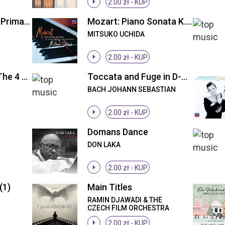
2.00 zł -
KUP
Vivaldi: Spring (La Primavera)
Mozart: Piano Sonata K.545
MITSUKO UCHIDA
2.00 zł -
KUP
Vivaldi: Summer (The 4 Seasons)
Toccata and Fuge in D-minor
BACH JOHANN SEBASTIAN
2.00 zł -
KUP
Domans Dance
DON LAKA
2.00 zł -
KUP
(1)
Main Titles
RAMIN DJAWADI & THE
CZECH FILM ORCHESTRA
AND ORCHESTRA
2.00 zł -
KUP