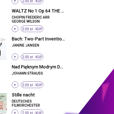
2.00 zł -
KUP
WALTZ No 1 Op 64 THE MINUTE WALTZ
CHOPIN FREDERIC ARR
GEORGE WILSON
2.00 zł -
KUP
Bach: Two-Part Invention No.4
JANINE JANSEN
2.00 zł -
KUP
Nad Pięknym Modrym Dunajem
JOHANN STRAUSS
2.00 zł -
KUP
Stille nacht
DEUTSCHES
FILMORCHESTER
BABELSBERG, ANDREAS
2.00 zł -
KUP
BLAU, ANDREAS BLAU