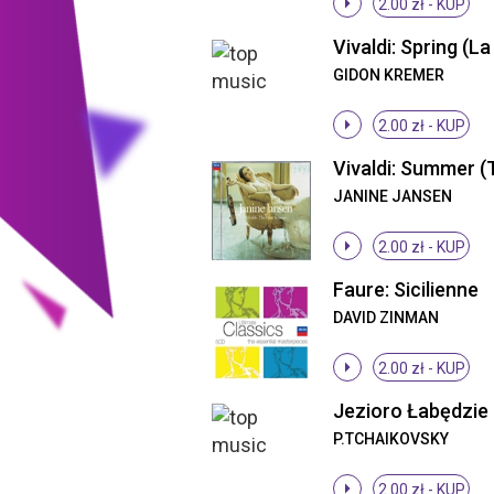
2.00 zł -
KUP
GIDON KREMER
2.00 zł -
KUP
JANINE JANSEN
2.00 zł -
KUP
Faure: Sicilienne
DAVID ZINMAN
2.00 zł -
KUP
Jezioro Łabędzie 
P.TCHAIKOVSKY
2.00 zł -
KUP