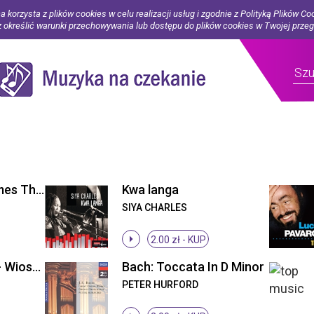
a korzysta z plików cookies w celu realizacji usług i zgodnie z Polityką Plików Co
określić warunki przechowywania lub dostępu do plików cookies w Twojej prze
Smile (Modern Times Theme OST)
Kwa langa
SIYA CHARLES
2.00 zł -
KUP
Cztery pory roku - Wiosna (1)
Bach: Toccata In D Minor
PETER HURFORD