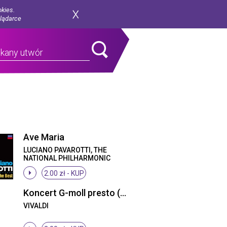
okies.
glądarce
Ave Maria
LUCIANO PAVAROTTI, THE
NATIONAL PHILHARMONIC
ORCHESTRA, KURT HERBERT
2.00 zł -
KUP
ADLER
Koncert G-moll presto (Lato cz. 3 burza)
VIVALDI